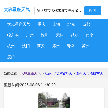
大班星座天气
大班星座天气
重庆
上海
北京
成都
哈尔滨
广州
深圳
天津
武汉
南京
杭州
沈阳
西安
郑州
青岛
苏州
厦门
当前位置：
大班星座天气
>
江苏天气预报30天
>
泰州天气预报30天
更新时间:2026-08-06 11:30:20