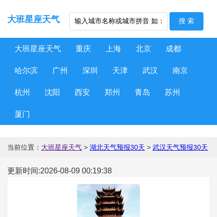
大班星座天气
大班星座天气
重庆
上海
北京
成都
哈尔滨
广州
深圳
天津
武汉
南京
杭州
沈阳
西安
郑州
青岛
苏州
厦门
当前位置：
大班星座天气
>
湖北天气预报30天
>
武汉天气预报30天
更新时间:2026-08-09 00:19:38