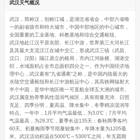
武汉天气概况
武汉，简称汉，别称江城，是湖北省省会，中部六省唯
一的副省级市和特大城市，中国中部地区的中心城市，
全国重要的工业基地、科教基地和综合交通枢纽。
武汉地处江汉平原东部、长江中游，世界第三大河长江
及其最大支流汉江在城中交汇，形成武汉三镇（武昌、
汉口、汉阳）隔江鼎立的格局，市内江河纵横、湖港交
织，水域面积占全市总面积四分之一。作为中国经济地
理中心，武汉素有“九省通衢”之称，是中国内陆最大的
水陆空交通枢纽和长江中游航运中心，其高铁网辐射大
半个中国，是华中地区唯一可直航全球五大洲的城市。
武汉属亚热带季风性湿润气候区，具有雨量充沛、日照
充足、四季分明，夏高温、降水集中，冬季稍凉湿润等
特点。一年中，1月平均气温最低，为3.0℃；7月平均
气温最高，为29.3℃，夏季长达135天；春秋两季各约
60天。初夏梅雨季节雨量较集中，年降水量为1205毫
米。武汉活动积温在5000℃～5300℃之间，年无霜期