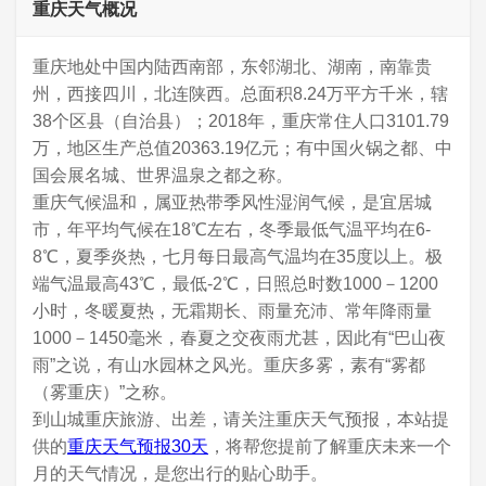
重庆天气概况
重庆地处中国内陆西南部，东邻湖北、湖南，南靠贵
州，西接四川，北连陕西。总面积8.24万平方千米，辖
38个区县（自治县）；2018年，重庆常住人口3101.79
万，地区生产总值20363.19亿元；有中国火锅之都、中
国会展名城、世界温泉之都之称。
重庆气候温和，属亚热带季风性湿润气候，是宜居城
市，年平均气候在18℃左右，冬季最低气温平均在6-
8℃，夏季炎热，七月每日最高气温均在35度以上。极
端气温最高43℃，最低-2℃，日照总时数1000－1200
小时，冬暖夏热，无霜期长、雨量充沛、常年降雨量
1000－1450毫米，春夏之交夜雨尤甚，因此有“巴山夜
雨”之说，有山水园林之风光。重庆多雾，素有“雾都
（雾重庆）”之称。
到山城重庆旅游、出差，请关注重庆天气预报，本站提
供的
重庆天气预报30天
，将帮您提前了解重庆未来一个
月的天气情况，是您出行的贴心助手。