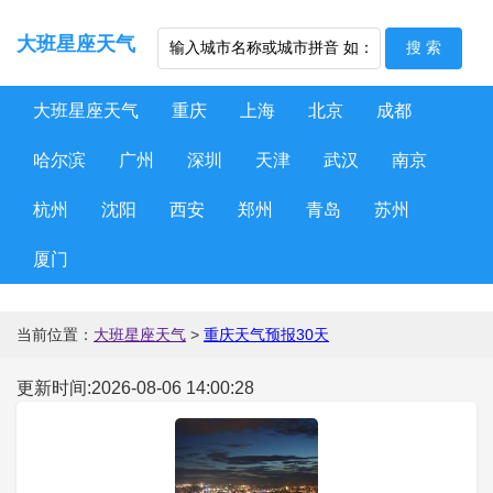
大班星座天气
大班星座天气
重庆
上海
北京
成都
哈尔滨
广州
深圳
天津
武汉
南京
杭州
沈阳
西安
郑州
青岛
苏州
厦门
当前位置：
大班星座天气
>
重庆天气预报30天
更新时间:2026-08-06 14:00:28