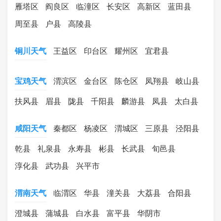
雁塔区
阎良区
临潼区
长安区
高新区
蓝田县
周至县
户县
高陵县
铜川天气
王益区
印台区
耀州区
宜君县
宝鸡天气
渭滨区
金台区
陈仓区
凤翔县
岐山县
扶风县
眉县
陇县
千阳县
麟游县
凤县
太白县
咸阳天气
秦都区
杨凌区
渭城区
三原县
泾阳县
乾县
礼泉县
永寿县
彬县
长武县
旬邑县
淳化县
武功县
兴平市
渭南天气
临渭区
华县
潼关县
大荔县
合阳县
澄城县
蒲城县
白水县
富平县
华阴市