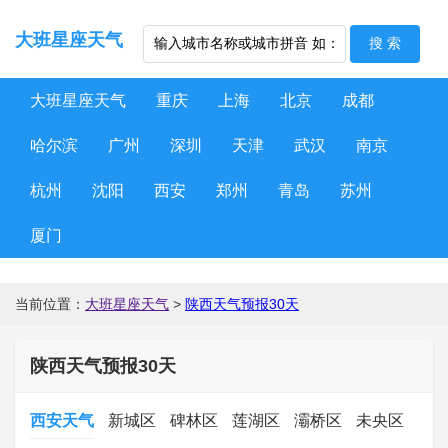
大班星座天气
大班星座天气
重庆
上海
北京
成都
哈尔滨
广州
深圳
天津
武汉
南京
杭州
沈阳
西安
郑州
青岛
苏州
厦门
当前位置：
大班星座天气
>
陕西天气预报30天
陕西天气预报30天
西安天气
新城区
碑林区
莲湖区
灞桥区
未央区