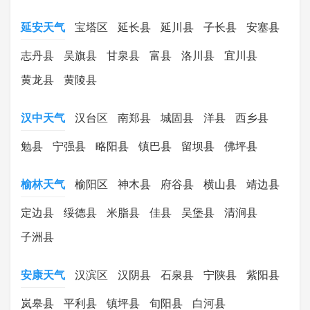
延安天气
宝塔区
延长县
延川县
子长县
安塞县
志丹县
吴旗县
甘泉县
富县
洛川县
宜川县
黄龙县
黄陵县
汉中天气
汉台区
南郑县
城固县
洋县
西乡县
勉县
宁强县
略阳县
镇巴县
留坝县
佛坪县
榆林天气
榆阳区
神木县
府谷县
横山县
靖边县
定边县
绥德县
米脂县
佳县
吴堡县
清涧县
子洲县
安康天气
汉滨区
汉阴县
石泉县
宁陕县
紫阳县
岚皋县
平利县
镇坪县
旬阳县
白河县