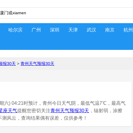
哈尔滨
广州
深圳
天津
武汉
南京
杭州
预报30天
>
青州天气预报30天
期六) 04:21时预计，青州今日天气阴，最低气温7℃，最高气
星座天气
提醒您密切关注
青州天气预报30天
，辐射弱，涂擦
天有不测风云，查询结果偶有误差，仅供参考！