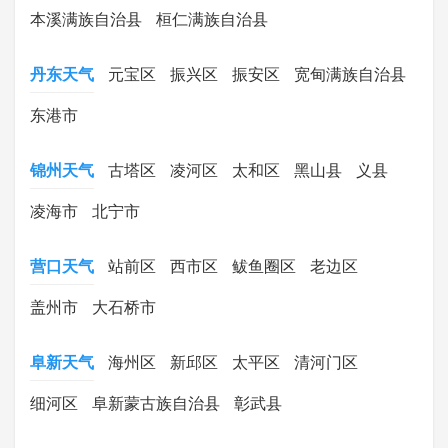
本溪满族自治县
桓仁满族自治县
丹东天气
元宝区
振兴区
振安区
宽甸满族自治县
东港市
锦州天气
古塔区
凌河区
太和区
黑山县
义县
凌海市
北宁市
营口天气
站前区
西市区
鲅鱼圈区
老边区
盖州市
大石桥市
阜新天气
海州区
新邱区
太平区
清河门区
细河区
阜新蒙古族自治县
彰武县