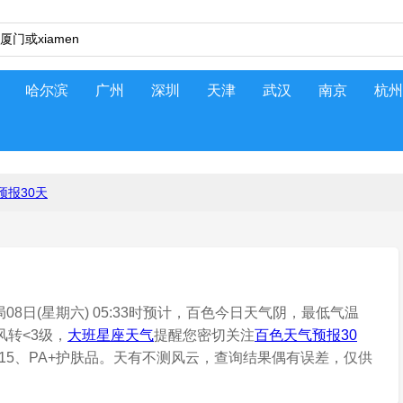
哈尔滨
广州
深圳
天津
武汉
南京
杭州
预报30天
8日(星期六) 05:33时预计，百色今日天气阴，最低气温
风转<3级，
大班星座天气
提醒您密切关注
百色天气预报30
2-15、PA+护肤品。天有不测风云，查询结果偶有误差，仅供